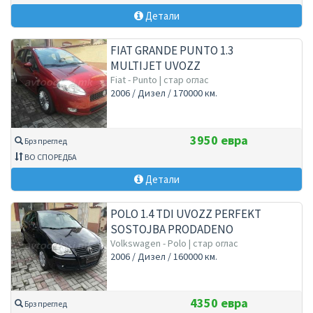
Детали
FIAT GRANDE PUNTO 1.3
MULTIJET UVOZZ
Fiat - Punto | стар оглас
2006 / Дизел / 170000 км.
3950 евра
Брз преглед
ВО СПОРЕДБА
Детали
POLO 1.4 TDI UVOZZ PERFEKT
SOSTOJBA PRODADENO
Volkswagen - Polo | стар оглас
2006 / Дизел / 160000 км.
4350 евра
Брз преглед