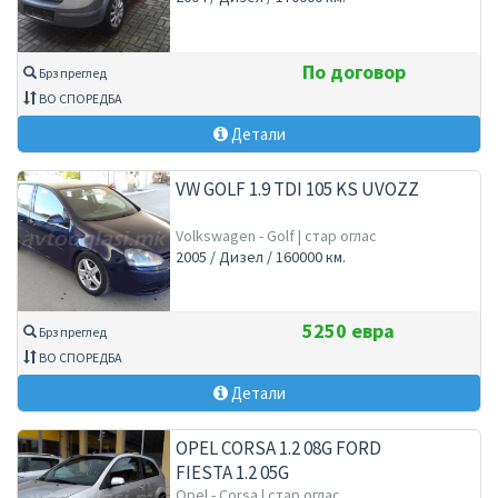
По договор
Брз преглед
ВО СПОРЕДБА
Детали
VW GOLF 1.9 TDI 105 KS UVOZZ
Volkswagen - Golf | стар оглас
2005 / Дизел / 160000 км.
5250 евра
Брз преглед
ВО СПОРЕДБА
Детали
OPEL CORSA 1.2 08G FORD
FIESTA 1.2 05G
Opel - Corsa | стар оглас