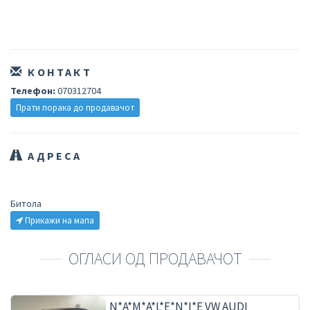
КОНТАКТ
Телефон:
070312704
Прати порака до продавачот
АДРЕСА
Битола
Прикажи на мапа
ОГЛАСИ ОД ПРОДАВАЧОТ
N*A*M*A*L*E*N*I*E VW AUDI