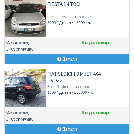
FIESTA 1.4 TDCI
Ford - Fiesta | стар оглас
2006 / Дизел / 12000 км.
По договор
Брз преглед
ВО СПОРЕДБА
Детали
FIAT SEDICI 1.9 MJET 4X4
UVOZZ
Fiat - Sedici | стар оглас
2006 / Дизел / 160000 км.
По договор
Брз преглед
ВО СПОРЕДБА
Детали