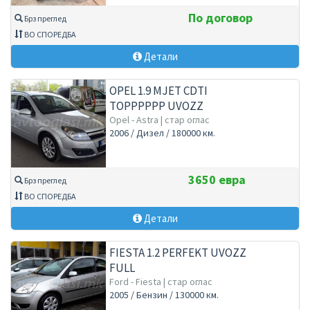
По договор
Брз преглед
ВО СПОРЕДБА
Детали
OPEL 1.9 MJET CDTI
TOPPPPPP UVOZZ
Opel - Astra | стар оглас
2006 / Дизел / 180000 км.
3650 евра
Брз преглед
ВО СПОРЕДБА
Детали
FIESTA 1.2 PERFEKT UVOZZ
FULL
Ford - Fiesta | стар оглас
2005 / Бензин / 130000 км.