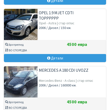
Детали
OPEL 1.9 MJET CDTI
TOPPPPPP
Opel - Astra | стар оглас
2006 / Дизел / 150 км.
4500 евра
Брз преглед
ВО СПОРЕДБА
Детали
MERCEDES A 180 CDI UVOZZ
Mercedes-Benz - A-class | стар оглас
2006 / Дизел / 160000 км.
4500 евра
Брз преглед
ВО СПОРЕДБА