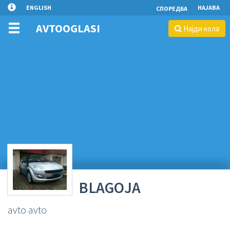
ENGLISH
НАЈАВА
СПОРЕДБА
AVTOOGLASI
Најди кола
BLAGOJA
avto avto