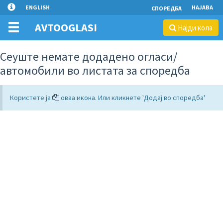
ENGLISH
НАЈАВА
СПОРЕДБА
AVTOOGLASI
Најди кола
Сеуште немате додадено огласи/
автомобили во листата за споредба
Користете ја
оваа икона. Или кликнете 'Додај во споредба'