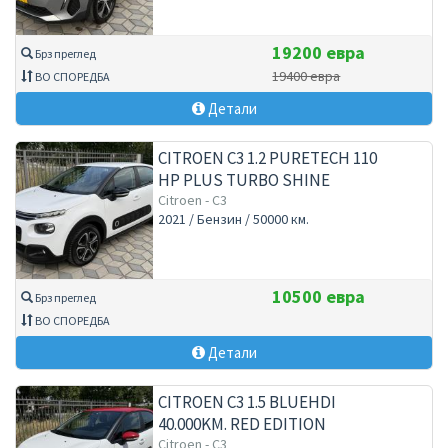
19200 евра
Брз преглед
19400 евра
ВО СПОРЕДБА
Детали
CITROEN C3 1.2 PURETECH 110
HP PLUS TURBO SHINE
AUTOMATIC
Citroen - C3
2021 / Бензин / 50000 км.
10500 евра
Брз преглед
ВО СПОРЕДБА
Детали
CITROEN C3 1.5 BLUEHDI
40.000KM. RED EDITION
FACELIFT SHINE
Citroen - C3