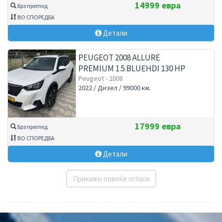
14999 евра
Брз преглед
ВО СПОРЕДБА
Детали
PEUGEOT 2008 ALLURE
PREMIUM 1.5.BLUEHDI 130 HP
AVTOMATIK
Peugeot - 2008
2022 / Дизел / 99000 км.
17999 евра
Брз преглед
ВО СПОРЕДБА
Детали
Прикажи повеќе огласи