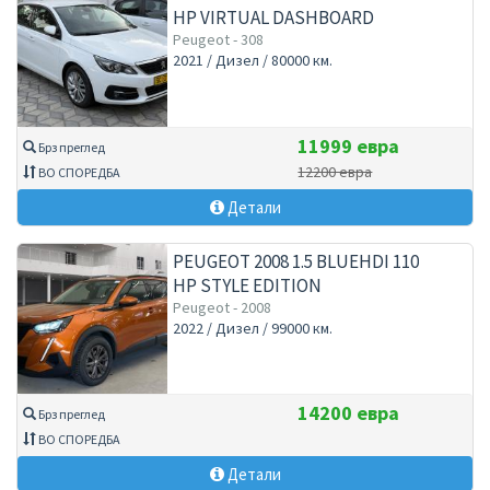
HP VIRTUAL DASHBOARD
ALLURE
Peugeot - 308
2021 / Дизел / 80000 км.
11999 евра
Брз преглед
12200 евра
ВО СПОРЕДБА
Детали
PEUGEOT 2008 1.5 BLUEHDI 110
HP STYLE EDITION
Peugeot - 2008
2022 / Дизел / 99000 км.
14200 евра
Брз преглед
ВО СПОРЕДБА
Детали