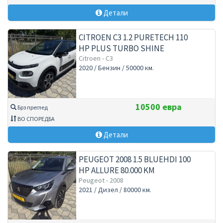
Детали
CITROEN C3 1.2 PURETECH 110
HP PLUS TURBO SHINE
AUTOMATIC
Citroen - C3
2020 / Бензин / 50000 км.
10500 евра
Брз преглед
ВО СПОРЕДБА
Детали
PEUGEOT 2008 1.5 BLUEHDI 100
HP ALLURE 80.000 KM
Peugeot - 2008
2021 / Дизел / 80000 км.