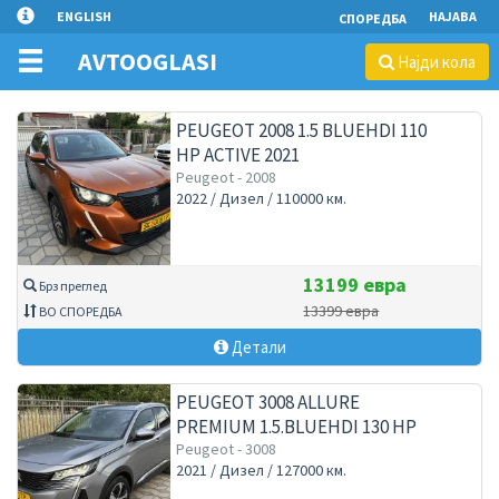
ENGLISH
НАЈАВА
СПОРЕДБА
AVTOOGLASI
Најди кола
PEUGEOT 2008 1.5 BLUEHDI 110
HP ACTIVE 2021
Peugeot - 2008
2022 / Дизел / 110000 км.
13199 евра
Брз преглед
13399 евра
ВО СПОРЕДБА
Детали
PEUGEOT 3008 ALLURE
PREMIUM 1.5.BLUEHDI 130 HP
FACELIFT 2022 AUTOMATIC
Peugeot - 3008
2021 / Дизел / 127000 км.