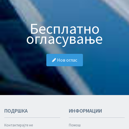
Бесплатно
огласување
Нов оглас
ПОДРШКА
ИНФОРМАЦИИ
Контактирајте не
Помош