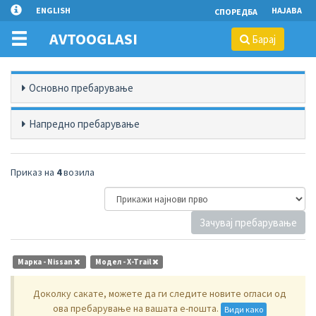
ENGLISH
НАЈАВА
СПОРЕДБА
AVTOOGLASI
Барај
Основно пребарување
Напредно пребарување
Приказ на
4
возила
Зачувај пребарување
Марка - Nissan
Модел - X-Trail
Доколку сакате, можете да ги следите новите огласи од
ова пребарување на вашата е-пошта.
Види како