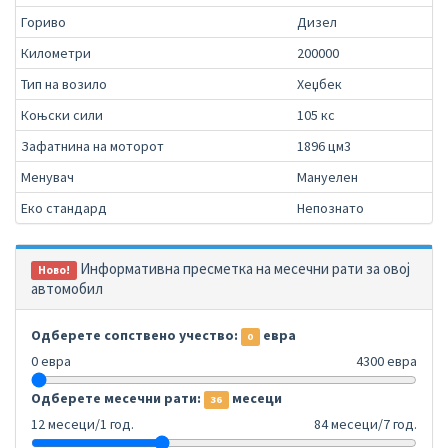
Гориво
Дизел
Километри
200000
Тип на возило
Хеџбек
Коњски сили
105 кс
Зафатнина на моторот
1896 цм3
Менувач
Мануелен
Еко стандард
Непознато
Информативна пресметка на месечни рати за овој
Ново!
автомобил
Одберете сопствено учество:
евра
0
0 евра
4300 евра
Одберете месечни рати:
месеци
36
12 месеци/1 год.
84 месеци/7 год.