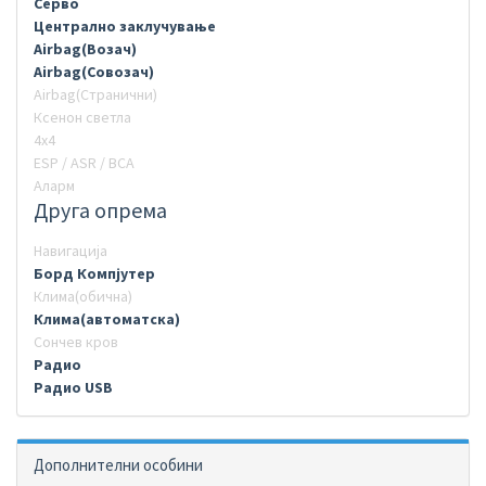
Серво
Централно заклучување
Airbag(Возач)
Airbag(Совозач)
Airbag(Странични)
Ксенон светла
4х4
ESP / ASR / BCA
Аларм
Друга опрема
Навигација
Борд Компјутер
Клима(обична)
Клима(автоматска)
Сончев кров
Радио
Радио USB
Дополнителни особини