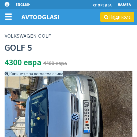
ENGLISH
НАЈАВА
СПОРЕДБА
AVTOOGLASI
Најди кола
VOLKSWAGEN GOLF
GOLF 5
4300
евра
4400 евра
Кликнете за поголема слика