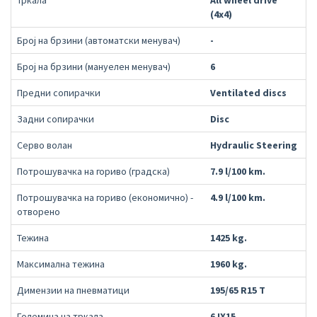
Тркала
All wheel drive
(4x4)
Број на брзини (автоматски менувач)
-
Број на брзини (мануелен менувач)
6
Предни сопирачки
Ventilated discs
Задни сопирачки
Disc
Серво волан
Hydraulic Steering
Потрошувачка на гориво (градска)
7.9 l/100 km.
Потрошувачка на гориво (економично) -
4.9 l/100 km.
отворено
Тежина
1425 kg.
Максимална тежина
1960 kg.
Димензии на пневматици
195/65 R15 T
Големина на тркала
6JX15