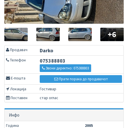
+6
Продавач
Darko
Телефон
075388803
Звони директно: 075388803
Е-пошта
Прати порака до продавачот
Локација
Гостивар
Поставен
стар оглас
Инфо
Година
2005