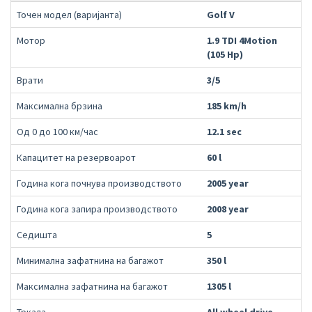
Точен модел (варијанта)
Golf V
Мотор
1.9 TDI 4Motion
(105 Hp)
Врати
3/5
Максимална брзина
185 km/h
Од 0 до 100 км/час
12.1 sec
Капацитет на резервоарот
60 l
Година кога почнува производството
2005 year
Година кога запира производството
2008 year
Седишта
5
Минимална зафатнина на багажот
350 l
Максимална зафатнина на багажот
1305 l