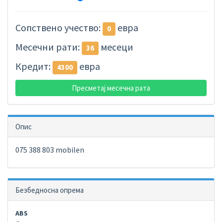
Сопствено учество:
евра
0
Месечни рати:
месеци
36
Кредит:
евра
4300
Пресметај месечна рата
Опис
075 388 803 mobilen
Безбедносна опрема
ABS