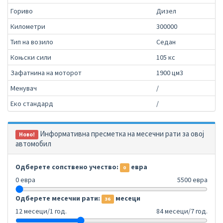
Гориво
Дизел
Километри
300000
Тип на возило
Седан
Коњски сили
105 кс
Зафатнина на моторот
1900 цм3
Менувач
/
Еко стандард
/
Информативна пресметка на месечни рати за овој
Ново!
автомобил
Одберете сопствено учество:
евра
0
0 евра
5500 евра
Одберете месечни рати:
месеци
36
12 месеци/1 год.
84 месеци/7 год.