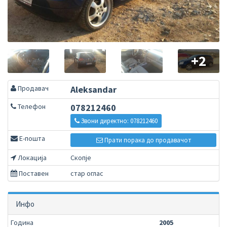
+2
Продавач
Aleksandar
Телефон
078212460
Звони директно: 078212460
Е-пошта
Прати порака до продавачот
Локација
Скопје
Поставен
стар оглас
Инфо
Година
2005