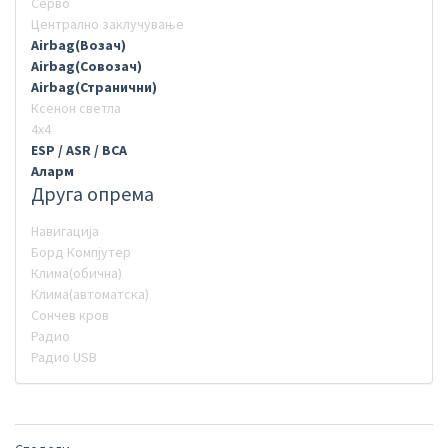
Серво
Централно заклучување
Airbag(Возач)
Airbag(Совозач)
Airbag(Странични)
Ксенон светла
4х4
ESP / ASR / BCA
Аларм
Друга опрема
Навигација
Борд Компјутер
Клима(обична)
Клима(автоматска)
Сончев кров
Радио
Радио USB