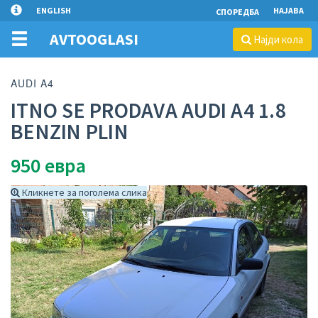
ENGLISH
НАЈАВА
СПОРЕДБА
AVTOOGLASI
Најди кола
AUDI A4
ITNO SE PRODAVA AUDI A4 1.8
BENZIN PLIN
950
евра
Кликнете за поголема слика