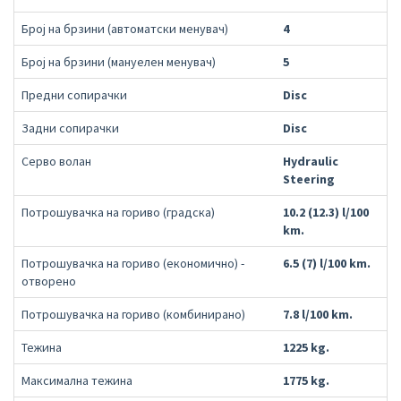
Број на брзини (автоматски менувач)
4
Број на брзини (мануелен менувач)
5
Предни сопирачки
Disc
Задни сопирачки
Disc
Серво волан
Hydraulic
Steering
Потрошувачка на гориво (градска)
10.2 (12.3) l/100
km.
Потрошувачка на гориво (економично) -
6.5 (7) l/100 km.
отворено
Потрошувачка на гориво (комбинирано)
7.8 l/100 km.
Тежина
1225 kg.
Максимална тежина
1775 kg.