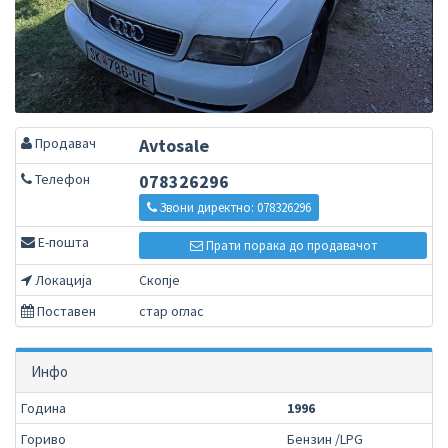
Продавач
Avtosale
Телефон
078326296
Звони директно: 078326296
Е-пошта
Прати порака до продавачот
Локација
Скопје
Поставен
стар оглас
Инфо
Година
1996
Гориво
Бензин /LPG