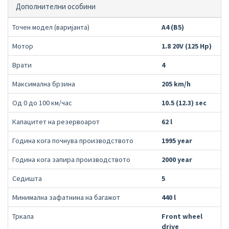
Дополнителни особини
Точен модел (варијанта)
A4 (B5)
Мотор
1.8 20V (125 Hp)
Врати
4
Максимална брзина
205 km/h
Од 0 до 100 км/час
10.5 (12.3) sec
Капацитет на резервоарот
62 l
Година кога почнува производството
1995 year
Година кога запира производството
2000 year
Седишта
5
Минимална зафатнина на багажот
440 l
Тркала
Front wheel
drive