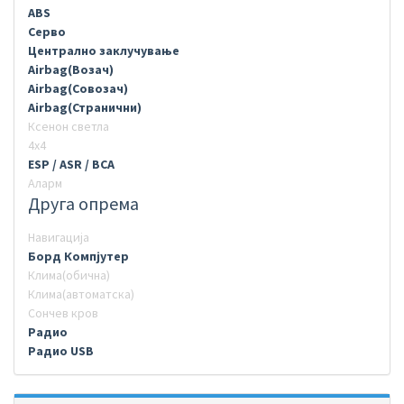
ABS
Серво
Централно заклучување
Airbag(Возач)
Airbag(Совозач)
Airbag(Странични)
Ксенон светла
4х4
ESP / ASR / BCA
Аларм
Друга опрема
Навигација
Борд Компјутер
Клима(обична)
Клима(автоматска)
Сончев кров
Радио
Радио USB