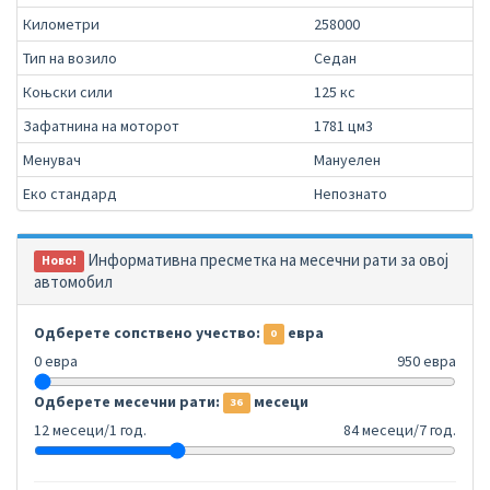
Километри
258000
Тип на возило
Седан
Коњски сили
125 кс
Зафатнина на моторот
1781 цм3
Менувач
Мануелен
Еко стандард
Непознато
Информативна пресметка на месечни рати за овој
Ново!
автомобил
Одберете сопствено учество:
евра
0
0 евра
950 евра
Одберете месечни рати:
месеци
36
12 месеци/1 год.
84 месеци/7 год.