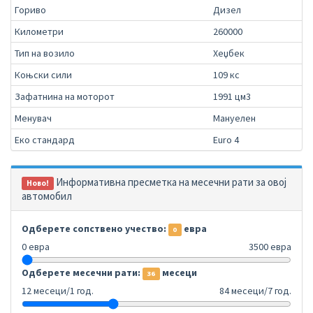
Гориво
Дизел
Километри
260000
Тип на возило
Хеџбек
Коњски сили
109 кс
Зафатнина на моторот
1991 цм3
Менувач
Мануелен
Еко стандард
Euro 4
Информативна пресметка на месечни рати за овој
Ново!
автомобил
Одберете сопствено учество:
евра
0
0 евра
3500 евра
Одберете месечни рати:
месеци
36
12 месеци/1 год.
84 месеци/7 год.