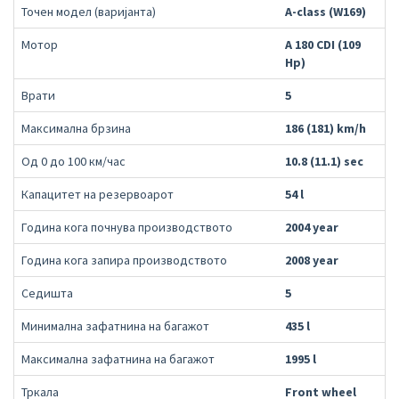
Точен модел (варијанта)
A-class (W169)
Мотор
A 180 CDI (109
Hp)
Врати
5
Максимална брзина
186 (181) km/h
Од 0 до 100 км/час
10.8 (11.1) sec
Капацитет на резервоарот
54 l
Година кога почнува производството
2004 year
Година кога запира производството
2008 year
Седишта
5
Минимална зафатнина на багажот
435 l
Максимална зафатнина на багажот
1995 l
Тркала
Front wheel