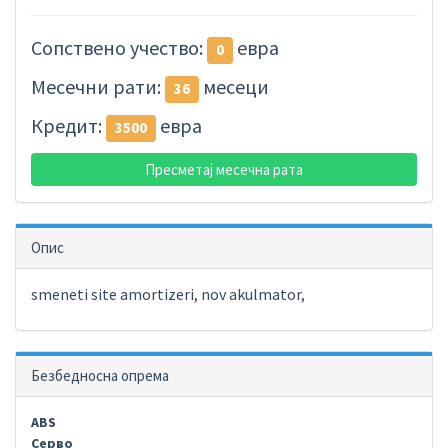
Сопствено учество:
евра
0
Месечни рати:
месеци
36
Кредит:
евра
3500
Пресметај месечна рата
Опис
smeneti site amortizeri, nov akulmator,
Безбедносна опрема
ABS
Серво