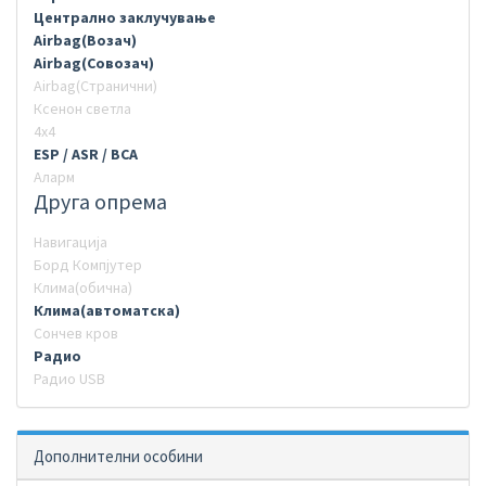
Централно заклучување
Airbag(Возач)
Airbag(Совозач)
Airbag(Странични)
Ксенон светла
4х4
ESP / ASR / BCA
Аларм
Друга опрема
Навигација
Борд Компјутер
Клима(обична)
Клима(автоматска)
Сончев кров
Радио
Радио USB
Дополнителни особини