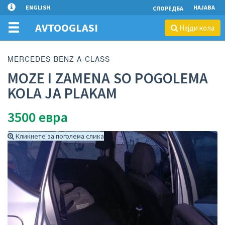
ENGLISH
НАЈАВА
СПОРЕДБА
AVTOOGLASI
Најди кола
MERCEDES-BENZ A-CLASS
MOZE I ZAMENA SO POGOLEMA
KOLA JA PLAKAM
3500
евра
Кликнете за поголема слика