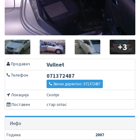
+3
Продавач
Vullnet
Телефон
071372487
Звони директно: 071372487
Локација
Скопје
Поставен
стар оглас
Инфо
Година
2007