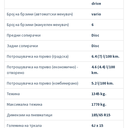
drive
Број на брзини (автоматски менувач)
vario
Број на брзини (мануелен менувач)
6
Предни сопирачки
Disc
Задни сопирачки
Disc
Потрошувачка на гориво (градска)
6.4 (7) l/100 km.
Потрошувачка на гориво (економично) -
4.6 (4.4) l/100
отворено
km.
Потрошувачка на гориво (комбинирано)
5.2 l/100 km.
Тежина
1345 kg.
Максимална тежина
1770 kg.
Димензии на пневматици
185/65 R15
Големина на тркала
6J x 15