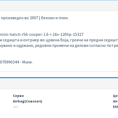
| произведен во 2007 | бензин и плин.
mini-hatch-r56-cooper-1.6-i-16v-120hp-15327
и седишта и ентриер во црвена боја, греачи на предни седишт
чувано и одржано, редовни промени на делови согласно потр
070990344 - Миле.
Серво
Це
Airbag(Совозач)
Ai
4х4
ESP