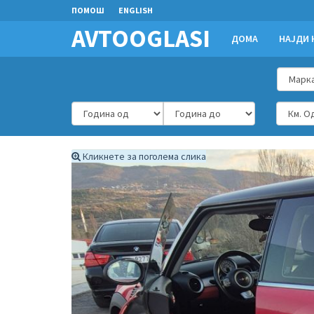
ПОМОШ
ENGLISH
AVTOOGLASI
ДОМА
НАЈДИ 
Кликнете за поголема слика