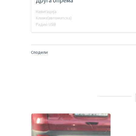
Друга опрема
Навигација
Клима(автоматска)
Радио USB
Сподели
БРЗ ПРЕГЛЕД
ВО СПОРЕДБА