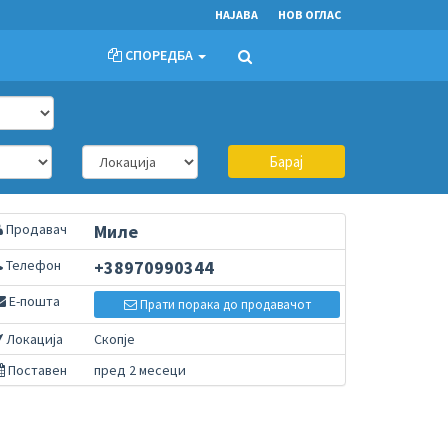
НАЈАВА
НОВ ОГЛАС
СПОРЕДБА
Барај
Продавач
Миле
Телефон
+38970990344
Е-пошта
Прати порака до продавачот
Локација
Скопје
Поставен
пред 2 месеци