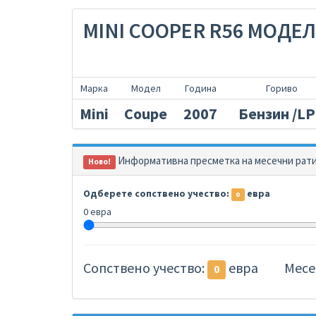
MINI COOPER R56 МОДЕЛ 
Марка
Модел
Година
Гориво
Mini
Coupe
2007
Бензин /L
Информативна пресметка на месечни рати 
Ново!
Одберете сопствено учество:
евра
0
0 евра
Сопствено учество:
евра
Месе
0