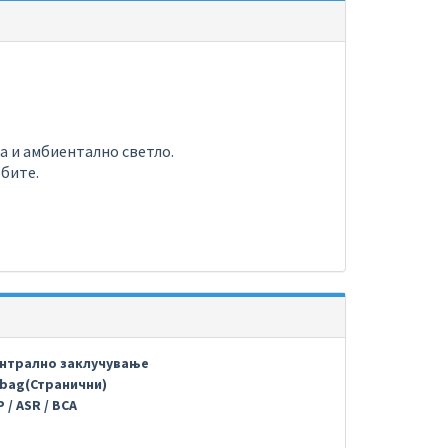
а и амбиентално светло.
ебите.
нтрално заклучување
rbag(Странични)
 / ASR / BCA