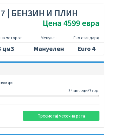
07 | БЕНЗИН И ПЛИН
Цена 4599 евра
 на моторот
Менувач
Еко стандард
8 цм3
Мануелен
Euro 4
есеци
84 месеци/7 год.
Пресметај месечна рата