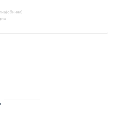
има(обична)
дио
А