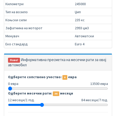
Километри
245000
Тип на возило
Џип
Коњски сили
235 кс
Зафатнина на моторот
2993 цм3
Менувач
Автоматски
Еко стандард
Euro 4
Информативна пресметка на месечни рати за овој
Ново!
автомобил
Одберете сопствено учество:
евра
0
0 евра
13500 евра
Одберете месечни рати:
месеци
36
12 месеци/1 год.
84 месеци/7 год.