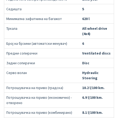
Седишта
5
Минимална зафатнина на багажот
620 l
Тркала
All wheel drive
(4x4)
Број на брзини (автоматски менувач)
6
Предни сопирачки
Ventilated discs
Задни сопирачки
Disc
Серво волан
Hydraulic
Steering
Потрошувачка на гориво (градска)
10.2 l/100 km.
Потрошувачка на гориво (економично) -
6.9 l/100 km.
отворено
Потрошувачка на гориво (комбинирано)
8.1 l/100 km.