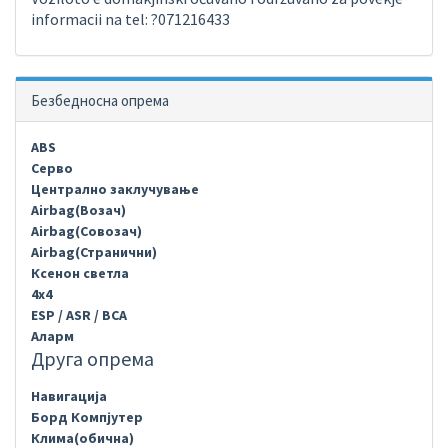
informacii na tel: ?071216433
Безбедносна опрема
ABS
Серво
Централно заклучување
Airbag(Возач)
Airbag(Совозач)
Airbag(Странични)
Ксенон светла
4х4
ESP / ASR / BCA
Аларм
Друга опрема
Навигација
Борд Компјутер
Клима(обична)