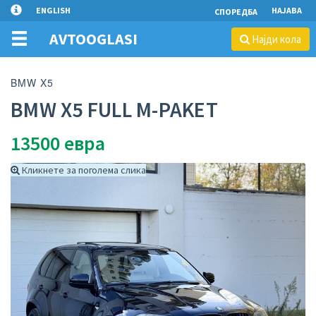
ENGLISH
НАЈАВА
СПОРЕДБА
AVTOOGLASI
Најди кола
BMW X5
BMW X5 FULL M-PAKET
13500
евра
Кликнете за поголема слика