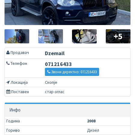
+5
Продавач
Dzemail
Телефон
071216433
Звони директно: 071216433
Локација
Скопје
Поставен
стар оглас
Инфо
Година
2008
Гориво
Дизел