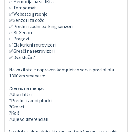
✅Memorija na sedišta
✅Tempomat
✅Webasto greenje
✅Senzori za dožd
✅Predni i zadni parking senzori
✅Bi-Xenon
✅Pragovi
✅Elektricni retrovizori
✅Greači na retrovizori
✅Dva kluča ?
Na voziloto e napraven kompleten servis pred okolu
1300km smeneto:
?Servis na menjac
?Ulje i filtri
?Predni i zadni plocki
?Greači
?Kaiš
?Ulje vo diferenciali
Voziloto e domakjinski očuvano i održuvano za povekje