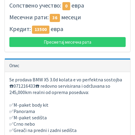
Сопствено учество:
евра
0
Месечни рати:
месеци
36
Кредит:
евра
13500
Пресметај месечна рата
Опис
Se prodava BMW X5 3.0d kolata e vo perfektna sostojba
☎️071216433☎️ redovno servisirana i održuvana so
245,000km realni od oprema poseduva:
✅M-paket body kit
✅Panorama
✅M-paket sedišta
✅Crno nebo
✅Greači na predni i zadni sedišta