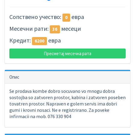
Сопствено учество:
евра
0
Месечни рати:
месеци
36
Кредит:
евра
6200
Пресметај месечна рата
Опис
Se prodava kombe dobro socuvano vo mnogu dobra
sostojba so zatvoren prostor, kabina i zatvoren poseben
tovatren prostor. Napraven e golem servis ima dobri
gumi i krovni nosaci. Ne e registrirano. Za poveke
infirmacii na mob. 076 330 904