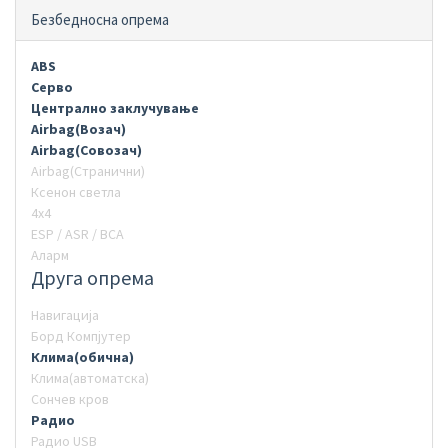
Безбедносна опрема
ABS
Серво
Централно заклучување
Airbag(Возач)
Airbag(Совозач)
Airbag(Странични)
Ксенон светла
4х4
ESP / ASR / BCA
Аларм
Друга опрема
Навигација
Борд Компјутер
Клима(обична)
Клима(автоматска)
Сончев кров
Радио
Радио USB