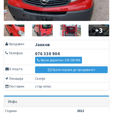
+3
Продавач
Јанков
Телефон
076 330 904
Звони директно: 076 330 904
Е-пошта
Прати порака до продавачот
Локација
Скопје
Поставен
стар оглас
Инфо
Година
2012