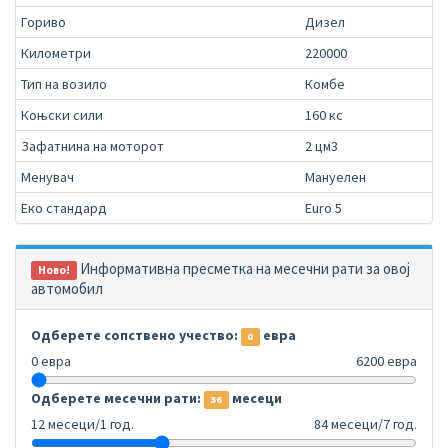
Гориво
Дизел
Километри
220000
Тип на возило
Комбе
Коњски сили
160 кс
Зафатнина на моторот
2 цм3
Менувач
Мануелен
Еко стандард
Euro 5
Информативна пресметка на месечни рати за овој
Ново!
автомобил
Одберете сопствено учество:
евра
0
0 евра
6200 евра
Одберете месечни рати:
месеци
36
12 месеци/1 год.
84 месеци/7 год.