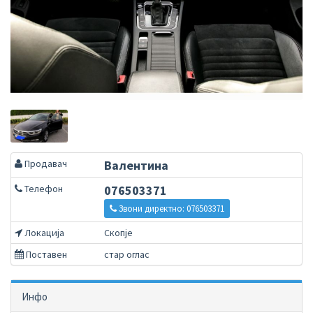
Продавач
Валентина
Телефон
076503371
Звони директно: 076503371
Локација
Скопје
Поставен
стар оглас
Инфо