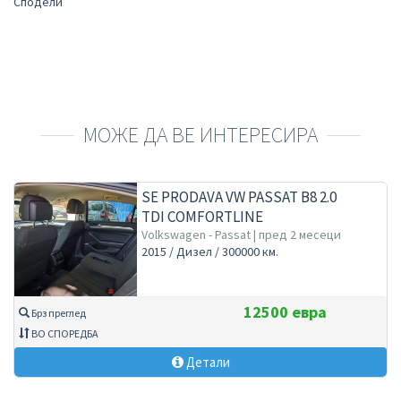
Сподели
МОЖЕ ДА ВЕ ИНТЕРЕСИРА
SE PRODAVA VW PASSAT B8 2.0
TDI COMFORTLINE
BLUEMOTION – 2015 ?
Volkswagen - Passat | пред 2 месеци
2015 / Дизел / 300000 км.
12500 евра
Брз преглед
ВО СПОРЕДБА
Детали