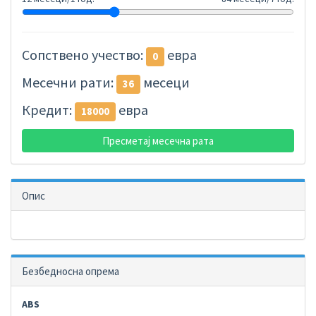
Сопствено учество:
евра
0
Месечни рати:
месеци
36
Кредит:
евра
18000
Пресметај месечна рата
Опис
Безбедносна опрема
ABS