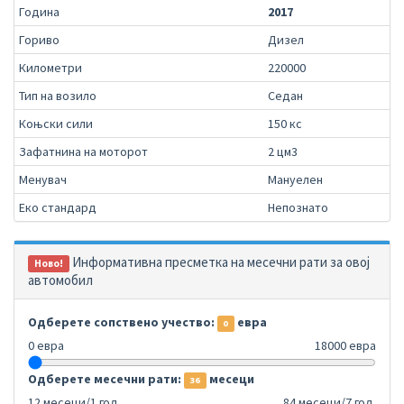
Година
2017
Гориво
Дизел
Километри
220000
Тип на возило
Седан
Коњски сили
150 кс
Зафатнина на моторот
2 цм3
Менувач
Мануелен
Еко стандард
Непознато
Информативна пресметка на месечни рати за овој
Ново!
автомобил
Одберете сопствено учество:
евра
0
0 евра
18000 евра
Одберете месечни рати:
месеци
36
12 месеци/1 год.
84 месеци/7 год.