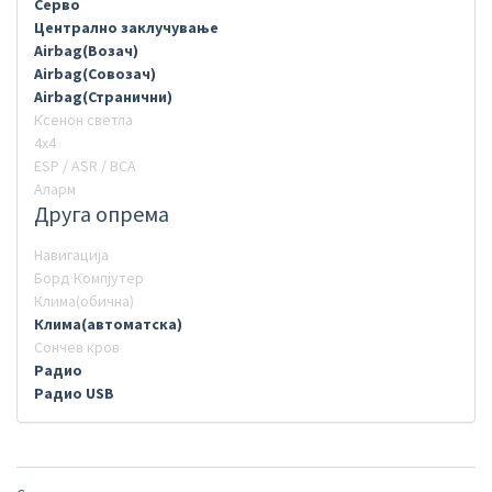
Серво
Централно заклучување
Airbag(Возач)
Airbag(Совозач)
Airbag(Странични)
Ксенон светла
4х4
ESP / ASR / BCA
Аларм
Друга опрема
Навигација
Борд Компјутер
Клима(обична)
Клима(автоматска)
Сончев кров
Радио
Радио USB