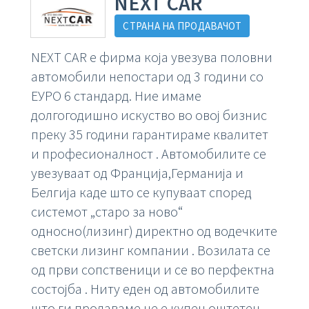
NEXT CAR
СТРАНА НА ПРОДАВАЧОТ
NEXT CAR е фирма која увезува половни
автомобили непостари од 3 години со
ЕУРО 6 стандард. Ние имаме
долгогодишно искуство во овој бизнис
преку 35 години гарантираме квалитет
и професионалност . Автомобилите се
увезуваат од Франција,Германија и
Белгија каде што се купуваат според
системот „старо за ново“
односно(лизинг) директно од водечките
светски лизинг компании . Возилата се
од први сопственици и се во перфектна
состојба . Ниту еден од автомобилите
што ги продаваме не е купен оштетен