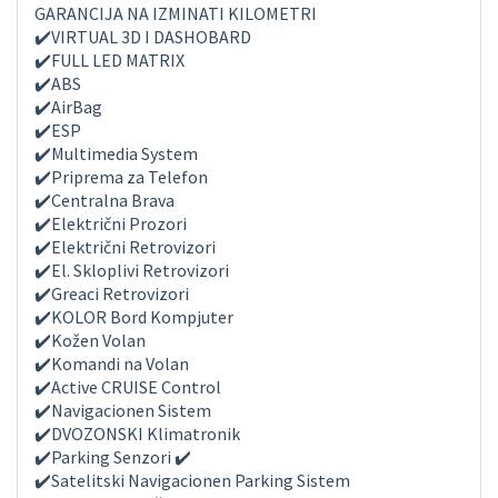
GARANCIJA NA IZMINATI KILOMETRI
✔️VIRTUAL 3D I DASHOBARD
✔️FULL LED MATRIX
✔️ABS
✔️AirBag
✔️ESP
✔️Multimedia System
✔️Priprema za Telefon
✔️Centralna Brava
✔️Električni Prozori
✔️Električni Retrovizori
✔️El. Skloplivi Retrovizori
✔️Greaci Retrovizori
✔️KOLOR Bord Kompjuter
✔️Kožen Volan
✔️Komandi na Volan
✔️Active CRUISE Control
✔️Navigacionen Sistem
✔️DVOZONSKI Klimatronik
✔️Parking Senzori ✔️
✔️Satelitski Navigacionen Parking Sistem