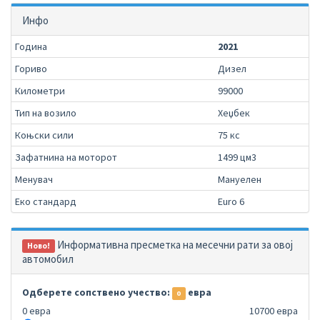
Инфо
Година
2021
Гориво
Дизел
Километри
99000
Тип на возило
Хеџбек
Коњски сили
75 кс
Зафатнина на моторот
1499 цм3
Менувач
Мануелен
Еко стандард
Euro 6
Информативна пресметка на месечни рати за овој
Ново!
автомобил
Одберете сопствено учество:
евра
0
0 евра
10700 евра