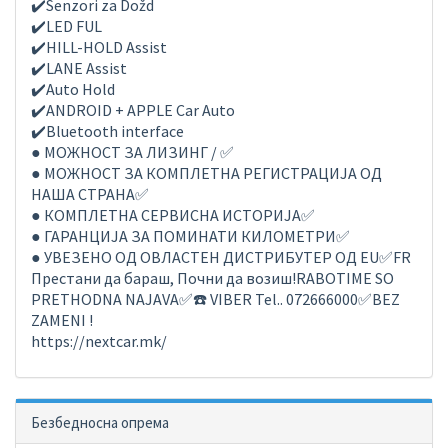
✔️Senzori za Dožd
✔️LED FUL
✔️HILL-HOLD Assist
✔️LANE Assist
✔️Auto Hold
✔️ANDROID + APPLE Car Auto
✔️Bluetooth interface
● МОЖНОСТ ЗА ЛИЗИНГ / ✅
● МОЖНОСТ ЗА КОМПЛЕТНА РЕГИСТРАЦИЈА ОД
НАША СТРАНА✅
● КОМПЛЕТНА СЕРВИСНА ИСТОРИЈА✅
● ГАРАНЦИЈА ЗА ПОМИНАТИ КИЛОМЕТРИ✅
● УВЕЗЕНО ОД ОВЛАСТЕН ДИСТРИБУТЕР ОД EU✅FR
Престани да бараш, Почни да возиш!RABOTIME SO
PRETHODNA NAJAVA✅☎️ VIBER Tel.. 072666000✅BEZ
ZAMENI !
https://nextcar.mk/
Безбедносна опрема