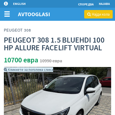
ENGLISH
НАЈАВА
СПОРЕДБА
AVTOOGLASI
Најди кола
PEUGEOT 308
PEUGEOT 308 1.5 BLUEHDI 100
HP ALLURE FACELIFT VIRTUAL
10700
евра
10990 евра
Кликнете за поголема слика