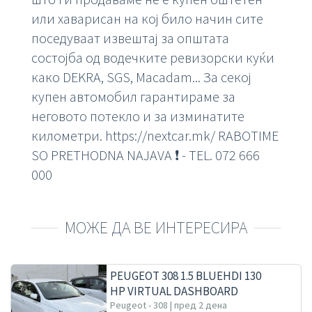
или хаварисан на кој било начин сите
поседуваат извештај за општата
состојба од водечките ревизорски куќи
како DEKRA, SGS, Macadam... За секој
купен автомобил гарантираме за
неговото потекло и за изминатите
километри. https://nextcar.mk/ RABOTIME
SO PRETHODNA NAJAVA ❗️ - TEL. 072 666
000
МОЖЕ ДА ВЕ ИНТЕРЕСИРА
PEUGEOT 308 1.5 BLUEHDI 130
HP VIRTUAL DASHBOARD
ALLURE
Peugeot - 308 | пред 2 дена