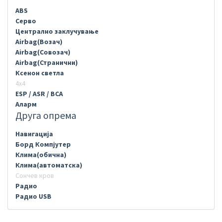
ABS
Серво
Централно заклучување
Airbag(Возач)
Airbag(Совозач)
Airbag(Странични)
Ксенон светла
4х4
ESP / ASR / BCA
Аларм
Друга опрема
Навигација
Борд Компјутер
Клима(обична)
Клима(автоматска)
Сончев кров
Радио
Радио USB