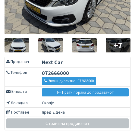
+7
Продавач
Next Car
Телефон
072666000
Звони директно: 072666000
Е-пошта
Прати порака до продавачот
Локација
Скопје
Поставен
пред 2 дена
Страна на продавачот