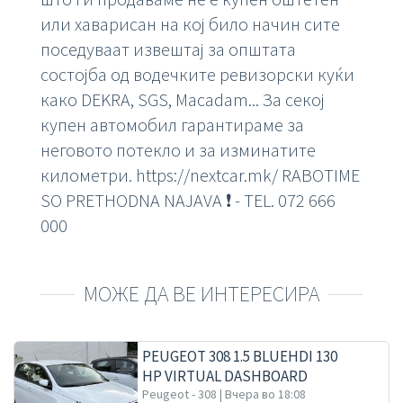
или хаварисан на кој било начин сите
поседуваат извештај за општата
состојба од водечките ревизорски куќи
како DEKRA, SGS, Macadam... За секој
купен автомобил гарантираме за
неговото потекло и за изминатите
километри. https://nextcar.mk/ RABOTIME
SO PRETHODNA NAJAVA ❗️ - TEL. 072 666
000
МОЖЕ ДА ВЕ ИНТЕРЕСИРА
PEUGEOT 308 1.5 BLUEHDI 130
HP VIRTUAL DASHBOARD
ALLURE
Peugeot - 308 | Вчера во 18:08