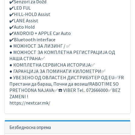
✔️Senzori za Dožd
✔️LED FUL
✔️HILL-HOLD Assist
✔️LANE Assist
✔️Auto Hold
✔️ANDROID + APPLE Car Auto
✔️Bluetooth interface
● МОЖНОСТ ЗА ЛИЗИНГ / ✅
● МОЖНОСТ ЗА КОМПЛЕТНА РЕГИСТРАЦИЈА ОД
НАША СТРАНА✅
● КОМПЛЕТНА СЕРВИСНА ИСТОРИЈА✅
● ГАРАНЦИЈА ЗА ПОМИНАТИ КИЛОМЕТРИ✅
● УВЕЗЕНО ОД ОВЛАСТЕН ДИСТРИБУТЕР ОД EU✅FR
Престани да бараш, Почни да возиш!RABOTIME SO
PRETHODNA NAJAVA✅☎️ VIBER Tel.. 072666000✅BEZ
ZAMENI !
https://nextcar.mk/
Безбедносна опрема