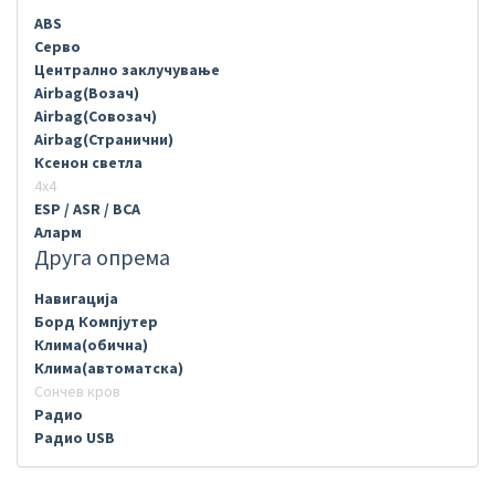
ABS
Серво
Централно заклучување
Airbag(Возач)
Airbag(Совозач)
Airbag(Странични)
Ксенон светла
4х4
ESP / ASR / BCA
Аларм
Друга опрема
Навигација
Борд Компјутер
Клима(обична)
Клима(автоматска)
Сончев кров
Радио
Радио USB