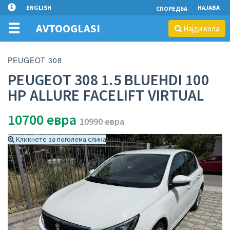
ENGLISH
НАЈАВА
СПОРЕДБА
AVTOOGLASI
Најди кола
PEUGEOT 308
PEUGEOT 308 1.5 BLUEHDI 100
HP ALLURE FACELIFT VIRTUAL
10700
евра
10990 евра
Кликнете за поголема слика