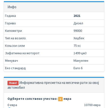
Инфо
Година
2021
Гориво
Дизел
Километри
99000
Тип на возило
Хеџбек
Коњски сили
75 кс
Зафатнина на моторот
1499 цм3
Менувач
Мануелен
Еко стандард
Euro 6
Информативна пресметка на месечни рати за овој
Ново!
автомобил
Одберете сопствено учество:
евра
0
0 евра
10700 евра