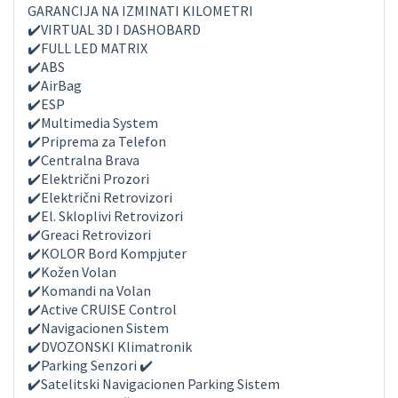
GARANCIJA NA IZMINATI KILOMETRI
✔️VIRTUAL 3D I DASHOBARD
✔️FULL LED MATRIX
✔️ABS
✔️AirBag
✔️ESP
✔️Multimedia System
✔️Priprema za Telefon
✔️Centralna Brava
✔️Električni Prozori
✔️Električni Retrovizori
✔️El. Skloplivi Retrovizori
✔️Greaci Retrovizori
✔️KOLOR Bord Kompjuter
✔️Kožen Volan
✔️Komandi na Volan
✔️Active CRUISE Control
✔️Navigacionen Sistem
✔️DVOZONSKI Klimatronik
✔️Parking Senzori ✔️
✔️Satelitski Navigacionen Parking Sistem