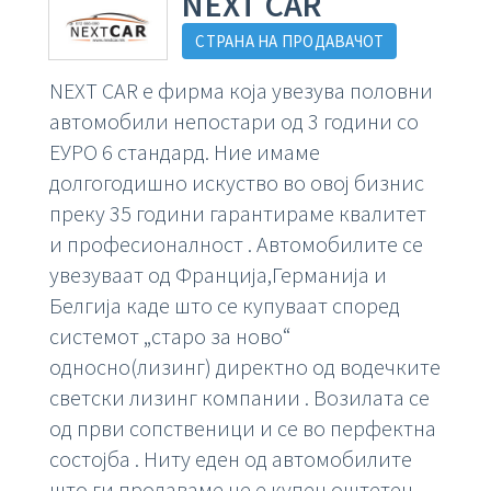
NEXT CAR
СТРАНА НА ПРОДАВАЧОТ
NEXT CAR е фирма која увезува половни
автомобили непостари од 3 години со
ЕУРО 6 стандард. Ние имаме
долгогодишно искуство во овој бизнис
преку 35 години гарантираме квалитет
и професионалност . Автомобилите се
увезуваат од Франција,Германија и
Белгија каде што се купуваат според
системот „старо за ново“
односно(лизинг) директно од водечките
светски лизинг компании . Возилата се
од први сопственици и се во перфектна
состојба . Ниту еден од автомобилите
што ги продаваме не е купен оштетен