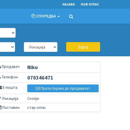
НАЈАВА
НОВ ОГЛАС
СПОРЕДБА
Барај
Продавач
Niku
Телефон
070346471
Е-пошта
Прати порака до продавачот
Локација
Скопје
Поставен
стар оглас