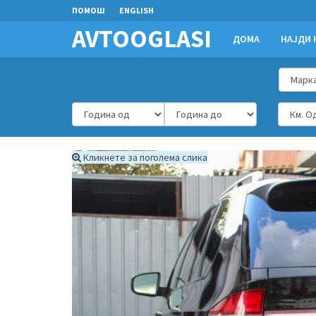
ПОМОШ
ENGLISH
AVTOOGLASI
ДОМА
НАЈДИ 
Кликнете за поголема слика