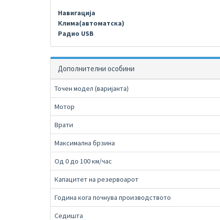
Навигација
Клима(автоматска)
Радио USB
Дополнителни особини
Точен модел (варијанта)
Мотор
Врати
Максимална брзина
Од 0 до 100 км/час
Капацитет на резервоарот
Година кога почнува производството
Седишта