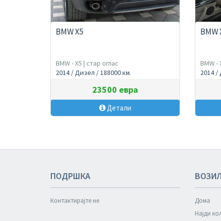
BMW X5
BMW 
BMW - X5 | стар оглас
BMW - X
2014 / Дизел / 188000 км.
2014 /
23500 евра
Детали
ПОДРШКА
ВОЗИ
Контактирајте не
Дома
Најди ко