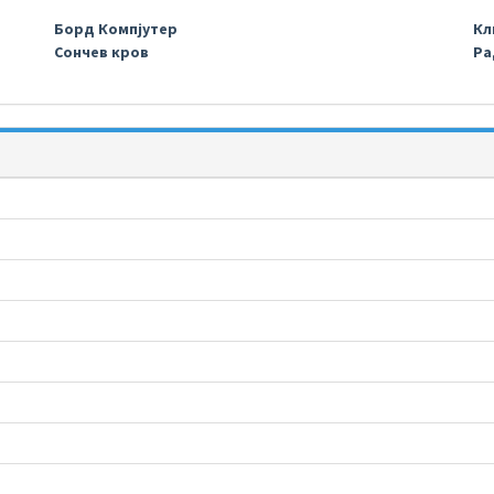
Борд Компјутер
Кл
Сончев кров
Ра