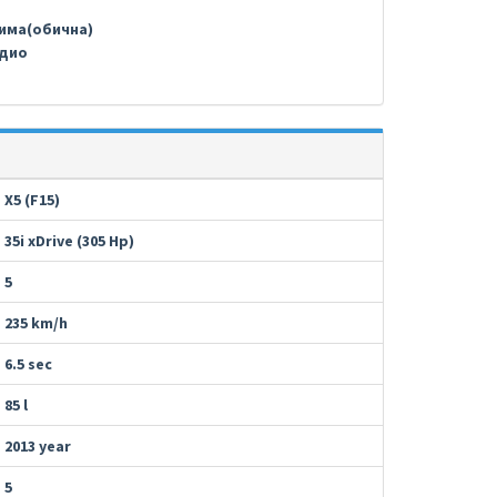
има(обична)
дио
X5 (F15)
35i xDrive (305 Hp)
5
235 km/h
6.5 sec
85 l
2013 year
5