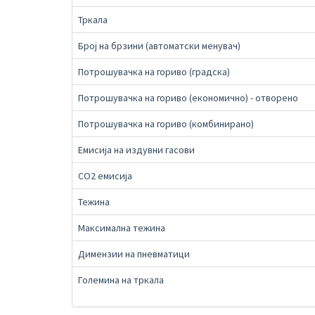
Тркала
Број на брзини (автоматски менувач)
Потрошувачка на гориво (градска)
Потрошувачка на гориво (економично) - отворено
Потрошувачка на гориво (комбинирано)
Емисија на издувни гасови
СО2 емисија
Тежина
Максимална тежина
Димензии на пневматици
Големина на тркала