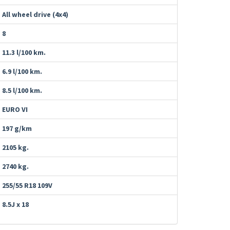
All wheel drive (4x4)
8
11.3 l/100 km.
6.9 l/100 km.
8.5 l/100 km.
EURO VI
197 g/km
2105 kg.
2740 kg.
255/55 R18 109V
8.5J x 18