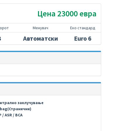
Цена 23000 евра
торот
Менувач
Еко стандард
3
Автоматски
Euro 6
нтрално заклучување
rbag(Странични)
 / ASR / BCA