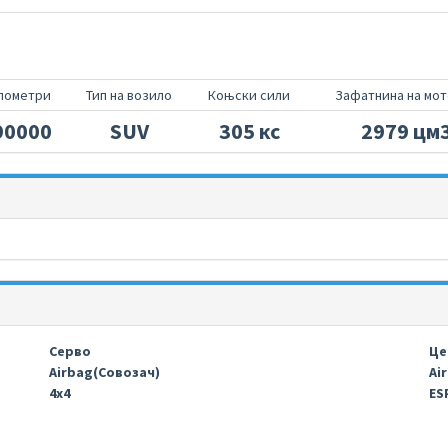
лометри
Тип на возило
Коњски сили
Зафатнина на мо
90000
SUV
305 кс
2979 цм
Серво
Це
Airbag(Совозач)
Ai
4х4
ESP