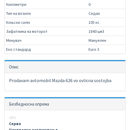
Километри
0
Тип на возило
Седан
Коњски сили
105 кс
Зафатнина на моторот
1840 цм3
Менувач
Мануелен
Еко стандард
Euro 3
Опис
Prodavam avtomobil Mazda 626 vo ovlicna sostojba
Безбедносна опрема
ABS
Серво
Централно заклучување