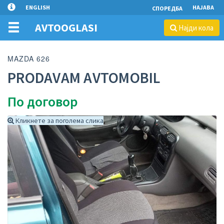
ENGLISH
НАЈАВА
СПОРЕДБА
AVTOOGLASI
Најди кола
MAZDA 626
PRODAVAM AVTOMOBIL
По договор
Кликнете за поголема слика