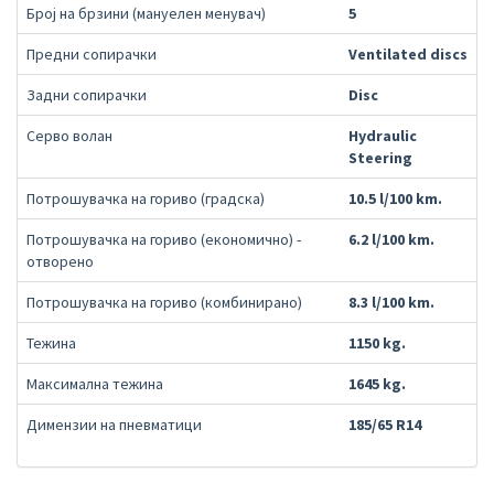
Број на брзини (мануелен менувач)
5
Предни сопирачки
Ventilated discs
Задни сопирачки
Disc
Серво волан
Hydraulic
Steering
Потрошувачка на гориво (градска)
10.5 l/100 km.
Потрошувачка на гориво (економично) -
6.2 l/100 km.
отворено
Потрошувачка на гориво (комбинирано)
8.3 l/100 km.
Тежина
1150 kg.
Максимална тежина
1645 kg.
Димензии на пневматици
185/65 R14