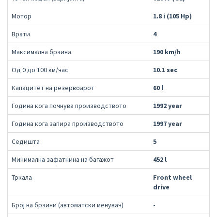
Мотор
1.8 i (105 Hp)
Врати
4
Максимална брзина
190 km/h
Од 0 до 100 км/час
10.1 sec
Капацитет на резервоарот
60 l
Година кога почнува производството
1992 year
Година кога запира производството
1997 year
Седишта
5
Минимална зафатнина на багажот
452 l
Тркала
Front wheel
drive
Број на брзини (автоматски менувач)
-