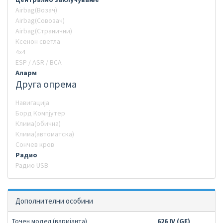
Airbag(Возач)
Airbag(Совозач)
Airbag(Странични)
Ксенон светла
4х4
ESP / ASR / BCA
Аларм
Друга опрема
Навигација
Борд Компјутер
Клима(обична)
Клима(автоматска)
Сончев кров
Радио
Радио USB
Дополнителни особини
Точен модел (варијанта)
626 IV (GE)