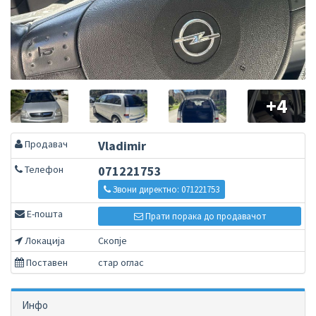
+4
Продавач
Vladimir
Телефон
071221753
Звони директно: 071221753
Е-пошта
Прати порака до продавачот
Локација
Скопје
Поставен
стар оглас
Инфо