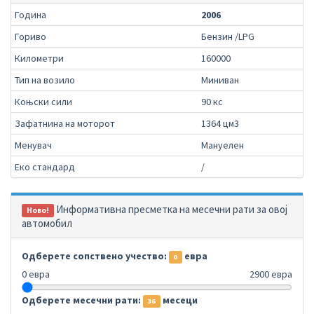
Година
2006
Гориво
Бензин /LPG
Километри
160000
Тип на возило
Миниван
Коњски сили
90 кс
Зафатнина на моторот
1364 цм3
Менувач
Мануелен
Еко стандард
/
Информативна пресметка на месечни рати за овој
Ново!
автомобил
Одберете сопствено учество:
евра
0
0 евра
2900 евра
Одберете месечни рати:
месеци
36