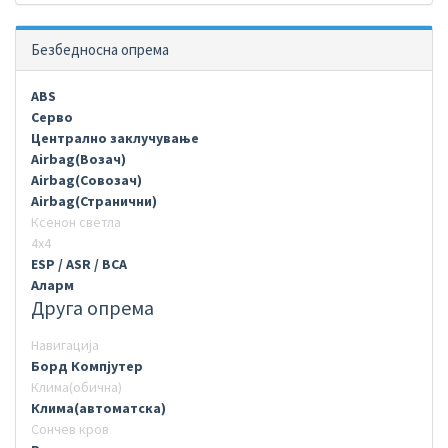
Безбедносна опрема
ABS
Серво
Централно заклучување
Airbag(Возач)
Airbag(Совозач)
Airbag(Странични)
Ксенон светла
4х4
ESP / ASR / BCA
Аларм
Друга опрема
Навигација
Борд Компјутер
Клима(обична)
Клима(автоматска)
Сончев кров