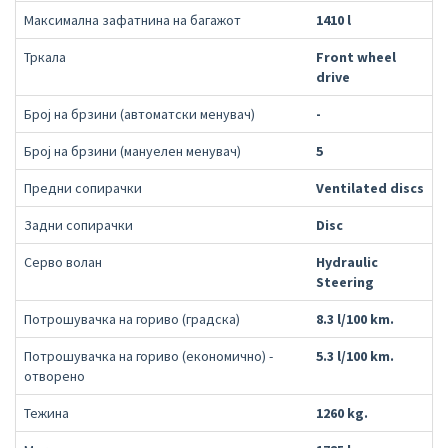
Максимална зафатнина на багажот
1410 l
Тркала
Front wheel
drive
Број на брзини (автоматски менувач)
-
Број на брзини (мануелен менувач)
5
Предни сопирачки
Ventilated discs
Задни сопирачки
Disc
Серво волан
Hydraulic
Steering
Потрошувачка на гориво (градска)
8.3 l/100 km.
Потрошувачка на гориво (економично) -
5.3 l/100 km.
отворено
Тежина
1260 kg.