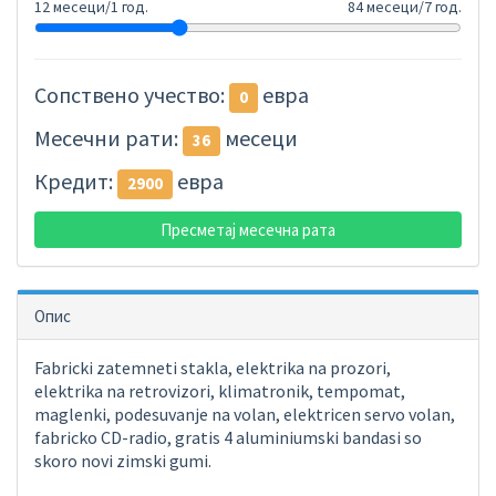
12 месеци/1 год.
84 месеци/7 год.
Сопствено учество:
евра
0
Месечни рати:
месеци
36
Кредит:
евра
2900
Пресметај месечна рата
Опис
Fabricki zatemneti stakla, elektrika na prozori,
elektrika na retrovizori, klimatronik, tempomat,
maglenki, podesuvanje na volan, elektricen servo volan,
fabricko CD-radio, gratis 4 aluminiumski bandasi so
skoro novi zimski gumi.