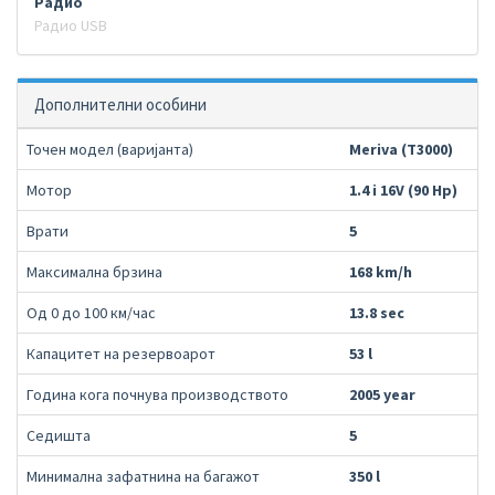
Радио
Радио USB
Дополнителни особини
Точен модел (варијанта)
Meriva (T3000)
Мотор
1.4 i 16V (90 Hp)
Врати
5
Максимална брзина
168 km/h
Од 0 до 100 км/час
13.8 sec
Капацитет на резервоарот
53 l
Година кога почнува производството
2005 year
Седишта
5
Минимална зафатнина на багажот
350 l