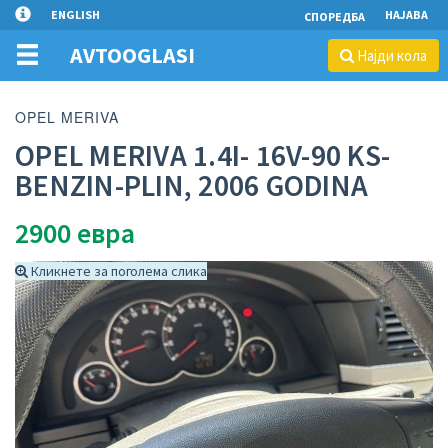
ENGLISH
НАЈАВА
СПОРЕДБА
AVTOOGLASI
Најди кола
OPEL MERIVA
OPEL MERIVA 1.4I- 16V-90 KS-
BENZIN-PLIN, 2006 GODINA
2900
евра
Кликнете за поголема слика