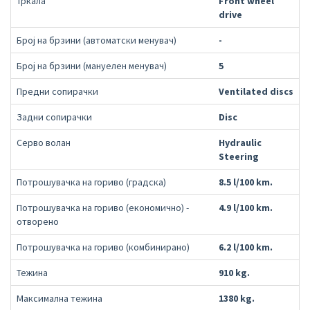
Тркала
Front wheel
drive
Број на брзини (автоматски менувач)
-
Број на брзини (мануелен менувач)
5
Предни сопирачки
Ventilated discs
Задни сопирачки
Disc
Серво волан
Hydraulic
Steering
Потрошувачка на гориво (градска)
8.5 l/100 km.
Потрошувачка на гориво (економично) -
4.9 l/100 km.
отворено
Потрошувачка на гориво (комбинирано)
6.2 l/100 km.
Тежина
910 kg.
Максимална тежина
1380 kg.