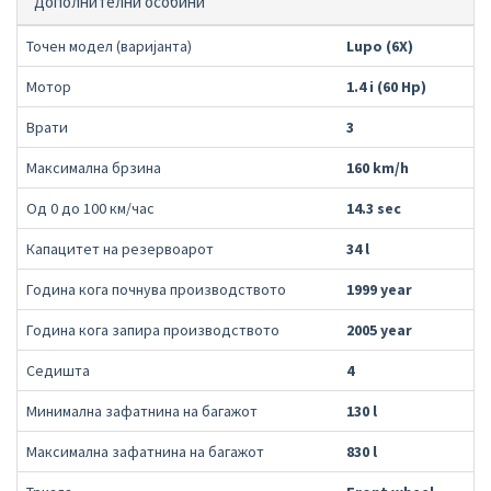
Дополнителни особини
Точен модел (варијанта)
Lupo (6X)
Мотор
1.4 i (60 Hp)
Врати
3
Максимална брзина
160 km/h
Од 0 до 100 км/час
14.3 sec
Капацитет на резервоарот
34 l
Година кога почнува производството
1999 year
Година кога запира производството
2005 year
Седишта
4
Минимална зафатнина на багажот
130 l
Максимална зафатнина на багажот
830 l