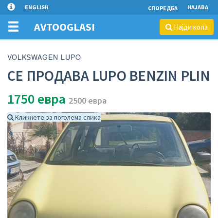
ENGLISH
НАЈАВА
СПОРЕДБА
AVTOOGLASI
Најди кола
VOLKSWAGEN LUPO
СЕ ПРОДАВА LUPO BENZIN PLIN
1750
евра
2500 евра
Кликнете за поголема слика