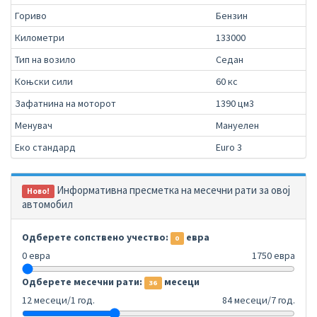
Гориво
Бензин
Километри
133000
Тип на возило
Седан
Коњски сили
60 кс
Зафатнина на моторот
1390 цм3
Менувач
Мануелен
Еко стандард
Euro 3
Информативна пресметка на месечни рати за овој
Ново!
автомобил
Одберете сопствено учество:
евра
0
0 евра
1750 евра
Одберете месечни рати:
месеци
36
12 месеци/1 год.
84 месеци/7 год.