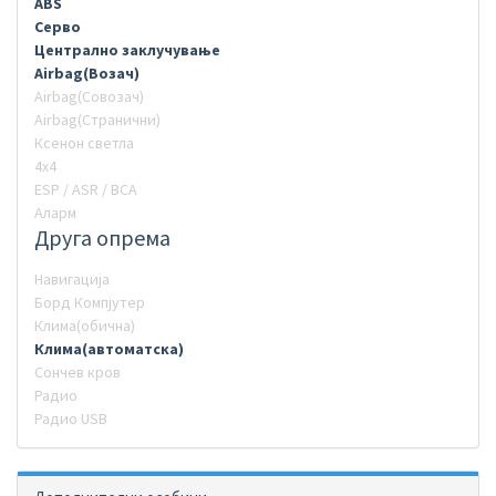
ABS
Серво
Централно заклучување
Airbag(Возач)
Airbag(Совозач)
Airbag(Странични)
Ксенон светла
4х4
ESP / ASR / BCA
Аларм
Друга опрема
Навигација
Борд Компјутер
Клима(обична)
Клима(автоматска)
Сончев кров
Радио
Радио USB