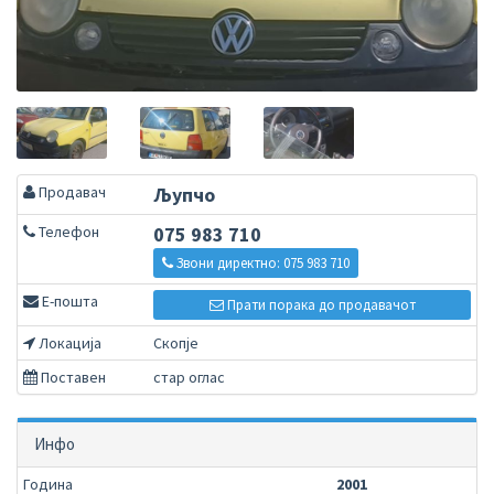
Продавач
Љупчо
Телефон
075 983 710
Звони директно: 075 983 710
Е-пошта
Прати порака до продавачот
Локација
Скопје
Поставен
стар оглас
Инфо
Година
2001