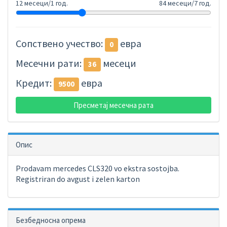
12 месеци/1 год.
84 месеци/7 год.
Сопствено учество:
евра
0
Месечни рати:
месеци
36
Кредит:
евра
9500
Пресметај месечна рата
Опис
Prodavam mercedes CLS320 vo ekstra sostojba.
Registriran do avgust i zelen karton
Безбедносна опрема