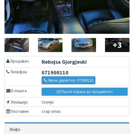
+3
Продавач
Nebojsa Gjorgjeski
Телефон
071900110
Звони директно: 071900110
Е-пошта
Прати порака до продавачот
Локација
Скопје
Поставен
стар оглас
Инфо