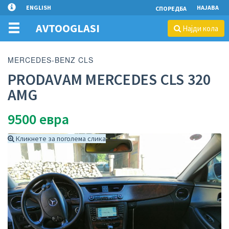
ENGLISH
НАЈАВА
СПОРЕДБА
AVTOOGLASI
Најди кола
MERCEDES-BENZ CLS
PRODAVAM MERCEDES CLS 320
AMG
9500
евра
Кликнете за поголема слика