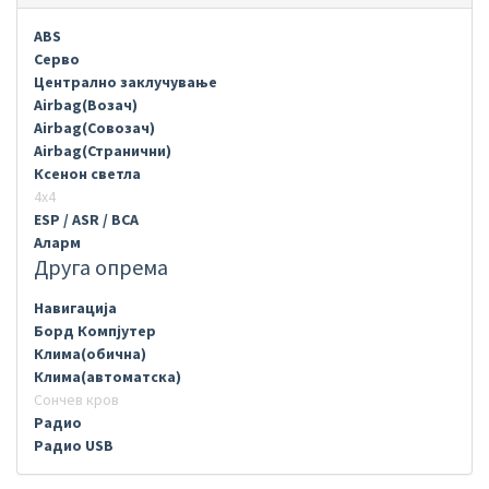
ABS
Серво
Централно заклучување
Airbag(Возач)
Airbag(Совозач)
Airbag(Странични)
Ксенон светла
4х4
ESP / ASR / BCA
Аларм
Друга опрема
Навигација
Борд Компјутер
Клима(обична)
Клима(автоматска)
Сончев кров
Радио
Радио USB