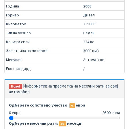
Година
2006
Гориво
Дизел
Километри
315000
Тип на возило
Седан
Коњски сили
224 кс
Зафатнина на моторот
3000 цм3
Менувач
Автоматски
Еко стандард
/
Информативна пресметка на месечни рати за овој
Ново!
автомобил
Одберете сопствено учество:
евра
0
0 евра
9500 евра
Одберете месечни рати:
месеци
36