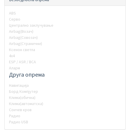
ABS
Серво
Централно заклучување
Airbag(Возач)
Airbag(Совозач)
Airbag(Странични)
Ксенон светла
4х4
ESP / ASR / BCA
Аларм
Друга опрема
Навигација
Борд Компјутер
Клима(обична)
Клима(автоматска)
Сончев кров
Радио
Радио USB