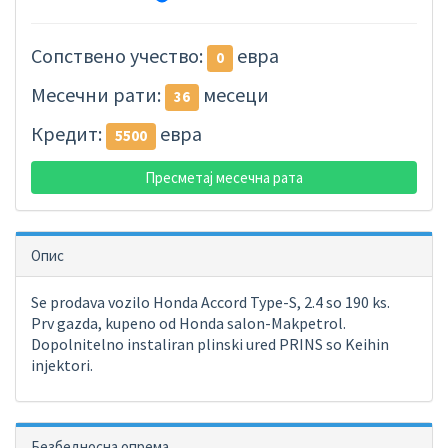
Сопствено учество:
евра
0
Месечни рати:
месеци
36
Кредит:
евра
5500
Пресметај месечна рата
Опис
Se prodava vozilo Honda Accord Type-S, 2.4 so 190 ks.
Prv gazda, kupeno od Honda salon-Makpetrol.
Dopolnitelno instaliran plinski ured PRINS so Keihin
injektori.
Безбедносна опрема