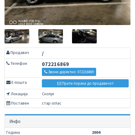
Продавач
/
Телефон
072216869
Звони директно: 072216869
Е-пошта
Прати порака до продавачот
Локација
Скопје
Поставен
стар оглас
Инфо
Година
2004