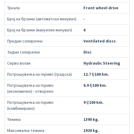
Тркала
Front wheel drive
Број на брзини (автоматски менувач)
-
Број на брзини (мануелен менувач)
6
Предни сопирачки
Ventilated discs
Задни сопирачки
Disc
Серво волан
Hydraulic Steering
Потрошувачка на гориво (градска)
12.7 l/100 km.
Потрошувачка на гориво
6.9 l/100 km.
(економично) - отворено
Потрошувачка на гориво
9 l/100 km.
(комбинирано)
Тежина
1390 kg.
Максимална тежина
1920 kg.