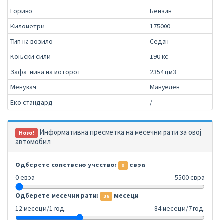
Гориво
Бензин
Километри
175000
Тип на возило
Седан
Коњски сили
190 кс
Зафатнина на моторот
2354 цм3
Менувач
Мануелен
Еко стандард
/
Информативна пресметка на месечни рати за овој
Ново!
автомобил
Одберете сопствено учество:
евра
0
0 евра
5500 евра
Одберете месечни рати:
месеци
36
12 месеци/1 год.
84 месеци/7 год.