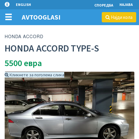
ENGLISH
НАЈАВА
СПОРЕДБА
AVTOOGLASI
Најди кола
HONDA ACCORD
HONDA ACCORD TYPE-S
5500
евра
Кликнете за поголема слика