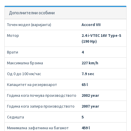
Дополнителни особини
Точен модел (варијанта)
Accord VII
Мотор
2.4 i-VTEC 16V Type-S
(190 Hp)
Врати
4
Максимална брзина
227 km/h
Од 0 до 100 км/час
7.9 sec
Капацитет на резервоарот
65 l
Година кога почнува производството
2002 year
Година кога запира производството
2007 year
Седишта
5
Минимална зафатнина на багажот
459 l