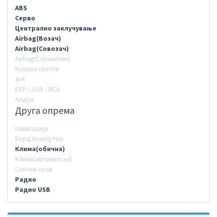
ABS
Серво
Централно заклучување
Airbag(Возач)
Airbag(Совозач)
Airbag(Странични)
Ксенон светла
4х4
ESP / ASR / BCA
Аларм
Друга опрема
Навигација
Борд Компјутер
Клима(обична)
Клима(автоматска)
Сончев кров
Радио
Радио USB