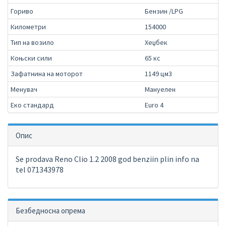
Гориво
Бензин /LPG
Километри
154000
Тип на возило
Хеџбек
Коњски сили
65 кс
Зафатнина на моторот
1149 цм3
Менувач
Мануелен
Еко стандард
Euro 4
Опис
Se prodava Reno Clio 1.2 2008 god benziin plin info na
tel 071343978
Безбедносна опрема