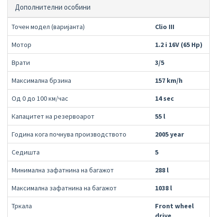
Дополнителни особини
Точен модел (варијанта)
Clio III
Мотор
1.2 i 16V (65 Hp)
Врати
3/5
Максимална брзина
157 km/h
Од 0 до 100 км/час
14 sec
Капацитет на резервоарот
55 l
Година кога почнува производството
2005 year
Седишта
5
Минимална зафатнина на багажот
288 l
Максимална зафатнина на багажот
1038 l
Тркала
Front wheel
drive