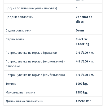
Број на брзини (мануелен менувач)
5
Предни сопирачки
Ventilated
discs
Задни сопирачки
Drum
Серво волан
Electric
Steering
Потрошувачка на гориво (градска)
7.6 l/100 km.
Потрошувачка на гориво (економично) -
4.9 l/100 km.
отворено
Потрошувачка на гориво (комбинирано)
5.9 l/100 km.
Тежина
1090 kg.
Максимална тежина
1580 kg.
Димензии на пневматици
165/65 R15