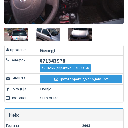
Продавач
Georgi
Телефон
071343978
Звони директно: 071343978
Е-пошта
Прати порака до продавачот
Локација
Скопје
Поставен
стар оглас
Инфо
Година
2008