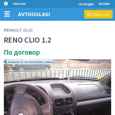
ENGLISH
НАЈАВА
СПОРЕДБА
AVTOOGLASI
Најди кола
RENAULT CLIO
RENO CLIO 1.2
По договор
Кликнете за поголема слика