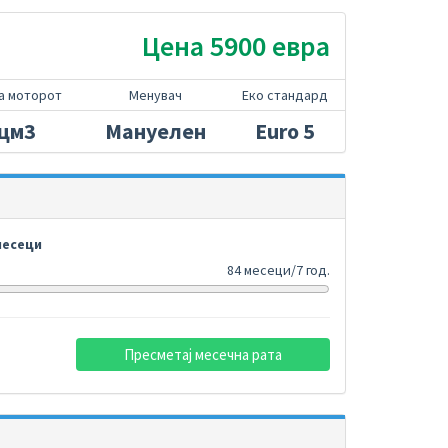
Цена 5900 евра
а моторот
Менувач
Еко стандард
 цм3
Мануелен
Euro 5
есеци
84 месеци/7 год.
Пресметај месечна рата