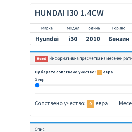
HUNDAI I30 1.4CW
Марка
Модел
Година
Гориво
Hyundai
i30
2010
Бензин
Информативна пресметка на месечни рати 
Ново!
Одберете сопствено учество:
евра
0
0 евра
Сопствено учество:
евра
Месе
0
Опис