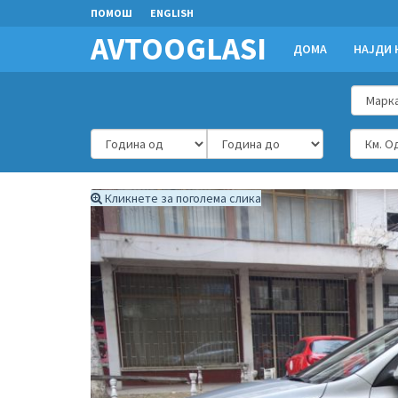
ПОМОШ
ENGLISH
AVTOOGLASI
ДОМА
НАЈДИ 
Кликнете за поголема слика