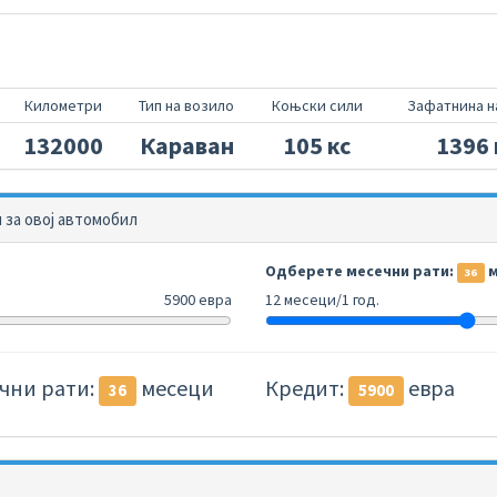
Километри
Тип на возило
Коњски сили
Зафатнина н
132000
Караван
105 кс
1396
за овој автомобил
Одберете месечни рати:
м
36
5900 евра
12 месеци/1 год.
чни рати:
месеци
Кредит:
евра
36
5900