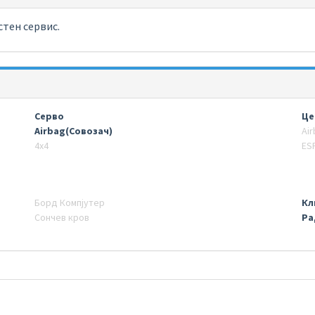
тен сервис.
Серво
Це
Airbag(Совозач)
Ai
4х4
ESP
Борд Компјутер
Кл
Сончев кров
Ра