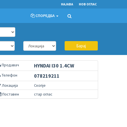
НАЈАВА
НОВ ОГЛАС
СПОРЕДБА
Барај
Продавач
HYNDAI I30 1.4CW
Телефон
078219211
Локација
Скопје
Поставен
стар оглас