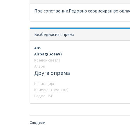
Прв сопственик.Редовно сервисиран во овлас
Безбедносна опрема
ABS
Airbag(Возач)
Ксенон светла
Аларм
Друга опрема
Навигација
Клима(автоматска)
Радио USB
Сподели