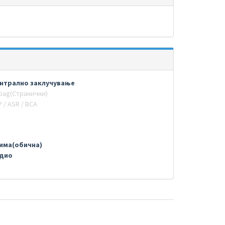
нтрално заклучување
rbag(Странични)
 / ASR / BCA
има(обична)
дио