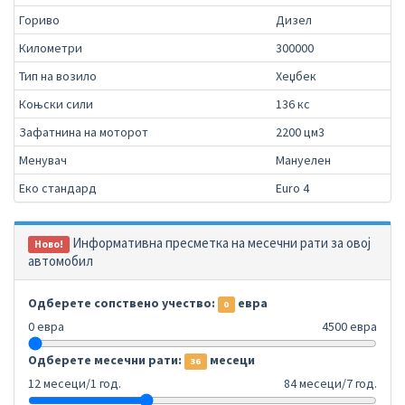
Гориво
Дизел
Километри
300000
Тип на возило
Хеџбек
Коњски сили
136 кс
Зафатнина на моторот
2200 цм3
Менувач
Мануелен
Еко стандард
Euro 4
Информативна пресметка на месечни рати за овој
Ново!
автомобил
Одберете сопствено учество:
евра
0
0 евра
4500 евра
Одберете месечни рати:
месеци
36
12 месеци/1 год.
84 месеци/7 год.