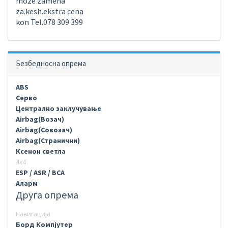
moze zamena
za.kesh.ekstra cena
kon Tel.078 309 399
Безбедносна опрема
ABS
Серво
Централно заклучување
Airbag(Возач)
Airbag(Совозач)
Airbag(Странични)
Ксенон светла
4х4
ESP / ASR / BCA
Аларм
Друга опрема
Навигација
Борд Компјутер