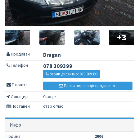
+3
Продавач
Dragan
Телефон
078 309399
Звони директно: 078 309399
Е-пошта
Прати порака до продавачот
Локација
Скопје
Поставен
стар оглас
Инфо
Година
2006