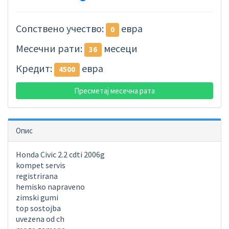
Сопствено учество:
евра
0
Месечни рати:
месеци
36
Кредит:
евра
4500
Пресметај месечна рата
Опис
Honda Civic 2.2 cdti 2006g
kompet servis
registrirana
hemisko napraveno
zimski gumi
top sostojba
uvezena od ch