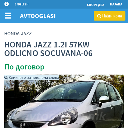
ENGLISH
НАЈАВА
СПОРЕДБА
AVTOOGLASI
Најди кола
HONDA JAZZ
HONDA JAZZ 1.2I 57KW
ODLICNO SOCUVANA-06
По договор
Кликнете за поголема слика