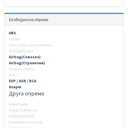
Безбедносна опрема
ABS
Серво
Централно заклучување
Airbag(Возач)
Airbag(Совозач)
Airbag(Странични)
Ксенон светла
4х4
ESP / ASR / BCA
Аларм
Друга опрема
Навигација
Борд Компјутер
Клима(обична)
Клима(автоматска)