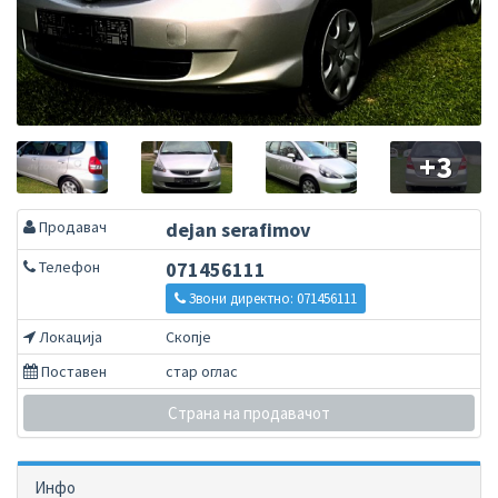
+3
Продавач
dejan serafimov
Телефон
071456111
Звони директно: 071456111
Локација
Скопје
Поставен
стар оглас
Страна на продавачот
Инфо