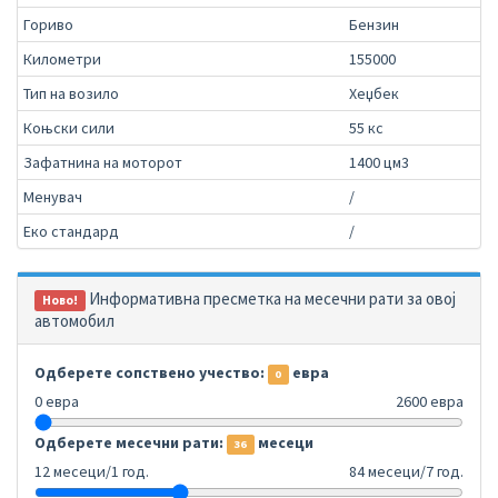
Гориво
Бензин
Километри
155000
Тип на возило
Хеџбек
Коњски сили
55 кс
Зафатнина на моторот
1400 цм3
Менувач
/
Еко стандард
/
Информативна пресметка на месечни рати за овој
Ново!
автомобил
Одберете сопствено учество:
евра
0
0 евра
2600 евра
Одберете месечни рати:
месеци
36
12 месеци/1 год.
84 месеци/7 год.