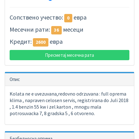
Сопствено учество:
евра
0
Месечни рати:
месеци
36
Кредит:
евра
2600
Пресметај месечна рата
Опис
Kolata ne e uvezuvana,redovno odrzuvana : full oprema
klima , napraven celosen servis, registrirana do Juli 2018
, 1.4 benzin 55 kw i zel.karton , mnogu mala
potrosuvacka 7, 8 gradska 5 , 6 otvoreno.
Безбедносна опрема