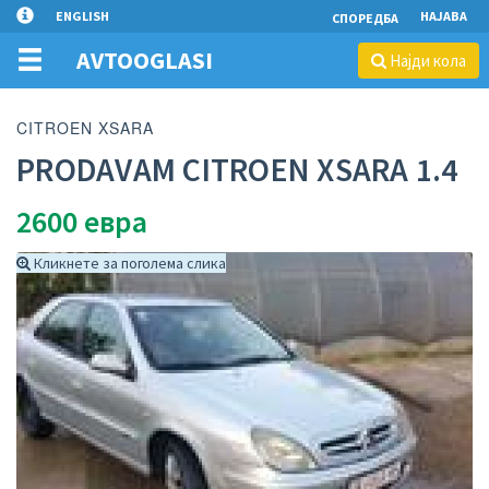
ENGLISH
НАЈАВА
СПОРЕДБА
AVTOOGLASI
Најди кола
CITROEN XSARA
PRODAVAM CITROEN XSARA 1.4
2600
евра
Кликнете за поголема слика