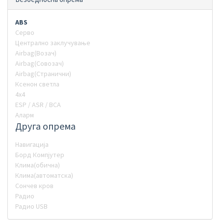
ABS
Серво
Централно заклучување
Airbag(Возач)
Airbag(Совозач)
Airbag(Странични)
Ксенон светла
4х4
ESP / ASR / BCA
Аларм
Друга опрема
Навигација
Борд Компјутер
Клима(обична)
Клима(автоматска)
Сончев кров
Радио
Радио USB