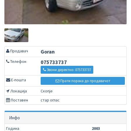
Продавач
Goran
Телефон
075733737
Звони директно: 075733737
Е-пошта
Прати порака до продавачот
Локација
Скопје
Поставен
стар оглас
Инфо
Година
2003