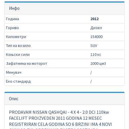
Инфо
Година
2012
Гориво
Дизел
Километри
154000
Тип на возило
SUV
Коњски сили
110 кс
Зафатнина на моторот
2000 цм3
Менувач
/
Еко стандард
/
Опис
PRODAVAM NISSAN QASHQAI - 4 X 4 - 2.0 DCI 110kw
FACELIFT PROIZVEDEN 2011 GODINA 12 MESEC
REGISTRIRAN CELA GODINA SO 6 BRZINI IMA 4 NOVI