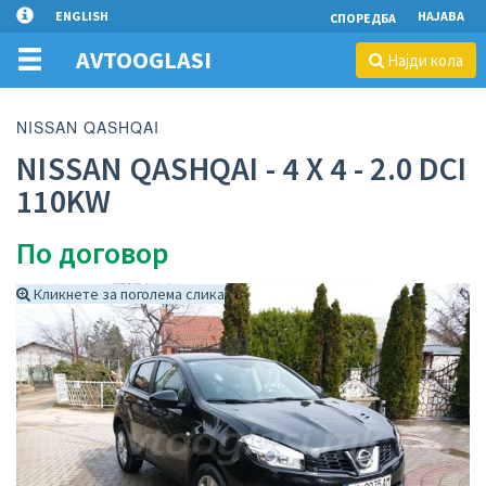
ENGLISH
НАЈАВА
СПОРЕДБА
AVTOOGLASI
Најди кола
NISSAN QASHQAI
NISSAN QASHQAI - 4 X 4 - 2.0 DCI
110KW
По договор
Кликнете за поголема слика