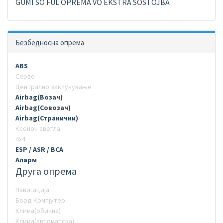
GUMI SO FUL OPREMA VO EKSTRA SOSTOJBA
Безбедносна опрема
ABS
Серво
Централно заклучување
Airbag(Возач)
Airbag(Совозач)
Airbag(Странични)
Ксенон светла
4х4
ESP / ASR / BCA
Аларм
Друга опрема
Навигација
Борд Компјутер
Клима(обична)
Клима(автоматска)