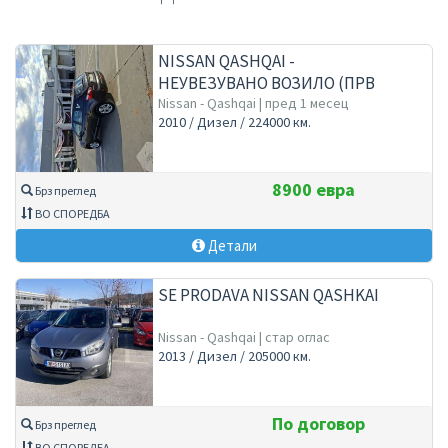
NISSAN QASHQAI -
НЕУВЕЗУВАНО ВОЗИЛО (ПРВ
СОПСТВЕНИК)
Nissan - Qashqai | пред 1 месец
2010 / Дизел / 224000 км.
8900 евра
Брз преглед
ВО СПОРЕДБА
Детали
SE PRODAVA NISSAN QASHKAI
Nissan - Qashqai | стар оглас
2013 / Дизел / 205000 км.
По договор
Брз преглед
ВО СПОРЕДБА