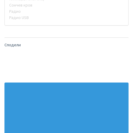
Сончев кров
Радио
Радио USB
Сподели