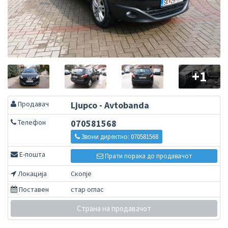
+1
Продавач
Ljupco - Avtobanda
Телефон
070581568
Звони директно: 070581568
Е-пошта
Прати порака до продавачот
Локација
Скопје
Поставен
стар оглас
Страна на продавачот